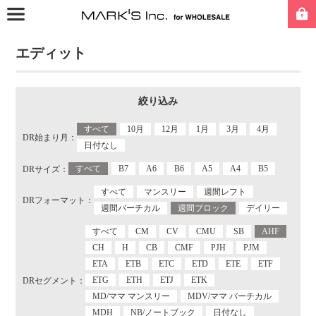
エディット
絞り込み
すべて
10月
12月
1月
3月
4月
DR始まり月：
日付なし
すべて
B7
A6
B6
A5
A4
B5
DRサイズ：
すべて
マンスリー
週間レフト
DRフォーマット：
週間バーチカル
週間ブロック
デイリー
すべて
CM
CV
CMU
SB
AHF
CH
H
CB
CMF
PJH
PJM
ETA
ETB
ETC
ETD
ETE
ETF
ETG
ETH
ETJ
ETK
DRセグメント：
MD/ママ マンスリー
MDV/ママ バーチカル
MDH
NB/ノートブック
日付なし