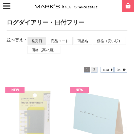
ログダイアリー・日付フリー
並べ替え：
発売日
商品コード
商品名
価格（安い順）
価格（高い順）
1
2
next
last