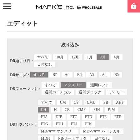
エディット
絞り込み
すべて
10月
12月
1月
3月
4月
DR始まり月：
日付なし
すべて
B7
A6
B6
A5
A4
B5
DRサイズ：
すべて
マンスリー
週間レフト
DRフォーマット：
週間バーチカル
週間ブロック
デイリー
すべて
CM
CV
CMU
SB
AHF
CH
H
CB
CMF
PJH
PJM
ETA
ETB
ETC
ETD
ETE
ETF
ETG
ETH
ETJ
ETK
DRセグメント：
MD/ママ マンスリー
MDV/ママ バーチカル
MDH
NB/ノートブック
日付なし