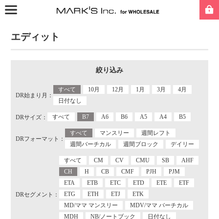
エディット
絞り込み
すべて
10月
12月
1月
3月
4月
DR始まり月：
日付なし
すべて
B7
A6
B6
A5
A4
B5
DRサイズ：
すべて
マンスリー
週間レフト
DRフォーマット：
週間バーチカル
週間ブロック
デイリー
すべて
CM
CV
CMU
SB
AHF
CH
H
CB
CMF
PJH
PJM
ETA
ETB
ETC
ETD
ETE
ETF
ETG
ETH
ETJ
ETK
DRセグメント：
MD/ママ マンスリー
MDV/ママ バーチカル
MDH
NB/ノートブック
日付なし