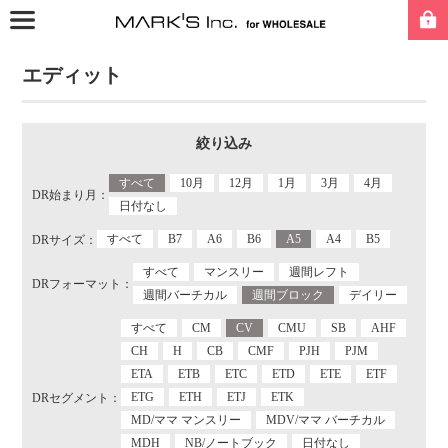
エディット
絞り込み
すべて
10月
12月
1月
3月
4月
DR始まり月：
日付なし
すべて
B7
A6
B6
A5
A4
B5
DRサイズ：
すべて
マンスリー
週間レフト
DRフォーマット：
週間バーチカル
週間ブロック
デイリー
すべて
CM
CV
CMU
SB
AHF
CH
H
CB
CMF
PJH
PJM
ETA
ETB
ETC
ETD
ETE
ETF
ETG
ETH
ETJ
ETK
DRセグメント：
MD/ママ マンスリー
MDV/ママ バーチカル
MDH
NB/ノートブック
日付なし