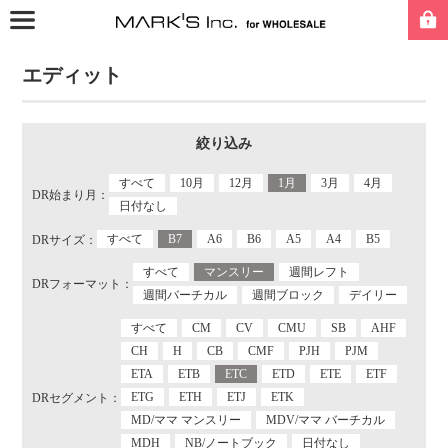
エディット
絞り込み
すべて
10月
12月
1月
3月
4月
DR始まり月：
日付なし
すべて
B7
A6
B6
A5
A4
B5
DRサイズ：
すべて
マンスリー
週間レフト
DRフォーマット：
週間バーチカル
週間ブロック
デイリー
すべて
CM
CV
CMU
SB
AHF
CH
H
CB
CMF
PJH
PJM
ETA
ETB
ETC
ETD
ETE
ETF
ETG
ETH
ETJ
ETK
DRセグメント：
MD/ママ マンスリー
MDV/ママ バーチカル
MDH
NB/ノートブック
日付なし