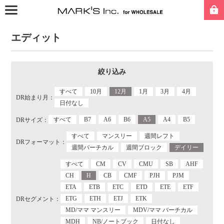
エディット
絞り込み
すべて
10月
12月
1月
3月
4月
DR始まり月：
日付なし
すべて
B7
A6
B6
A5
A4
B5
DRサイズ：
すべて
マンスリー
週間レフト
DRフォーマット：
週間バーチカル
週間ブロック
デイリー
すべて
CM
CV
CMU
SB
AHF
CH
H
CB
CMF
PJH
PJM
ETA
ETB
ETC
ETD
ETE
ETF
ETG
ETH
ETJ
ETK
DRセグメント：
MD/ママ マンスリー
MDV/ママ バーチカル
MDH
NB/ノートブック
日付なし