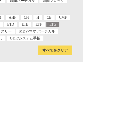
ト
週間バーチカル
週間ブロック
B
AHF
CH
H
CB
CMF
ETD
ETE
ETF
ETG
ンスリー
MDV/ママ バーチカル
し
ODR/システム手帳
すべてをクリア