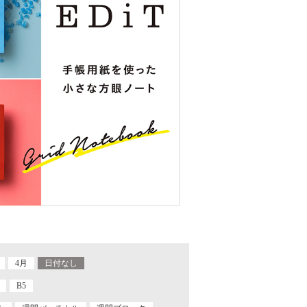
4月
日付なし
B5