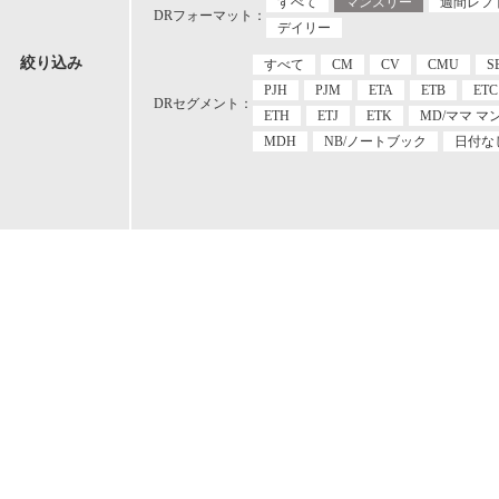
すべて
マンスリー
週間レフ
DRフォーマット：
デイリー
絞り込み
すべて
CM
CV
CMU
S
PJH
PJM
ETA
ETB
ETC
DRセグメント：
ETH
ETJ
ETK
MD/ママ マ
MDH
NB/ノートブック
日付な