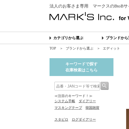
法人のお客さま専用 マークスのBtoBサ
カテゴリから選ぶ
ブランドから
TOP
＞
ブランドから選ぶ
＞
エディット
キーワードで探す
在庫検索はこちら
≪注目のキーワード！≫
システム手帳
ダイアリー
マスキングテープ
韓国雑貨
スタビロ
ログダイアリー