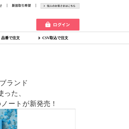
せ
新規取引希望
品番で注文
CSV取込で注文
ブランド
を使った、
のノートが新発売！