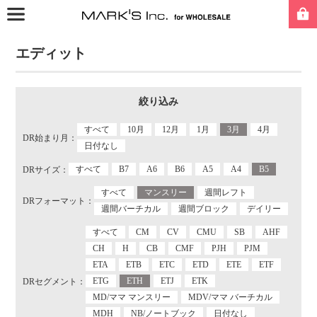
エディット
絞り込み
すべて
10月
12月
1月
3月
4月
DR始まり月：
日付なし
すべて
B7
A6
B6
A5
A4
B5
DRサイズ：
すべて
マンスリー
週間レフト
DRフォーマット：
週間バーチカル
週間ブロック
デイリー
すべて
CM
CV
CMU
SB
AHF
CH
H
CB
CMF
PJH
PJM
ETA
ETB
ETC
ETD
ETE
ETF
ETG
ETH
ETJ
ETK
DRセグメント：
MD/ママ マンスリー
MDV/ママ バーチカル
MDH
NB/ノートブック
日付なし