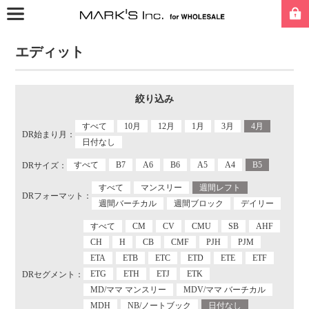
エディット
絞り込み
すべて
10月
12月
1月
3月
4月
DR始まり月：
日付なし
すべて
B7
A6
B6
A5
A4
B5
DRサイズ：
すべて
マンスリー
週間レフト
DRフォーマット：
週間バーチカル
週間ブロック
デイリー
すべて
CM
CV
CMU
SB
AHF
CH
H
CB
CMF
PJH
PJM
ETA
ETB
ETC
ETD
ETE
ETF
ETG
ETH
ETJ
ETK
DRセグメント：
MD/ママ マンスリー
MDV/ママ バーチカル
MDH
NB/ノートブック
日付なし