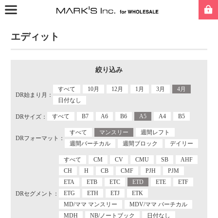
エディット
絞り込み
すべて
10月
12月
1月
3月
4月
DR始まり月：
日付なし
すべて
B7
A6
B6
A5
A4
B5
DRサイズ：
すべて
マンスリー
週間レフト
DRフォーマット：
週間バーチカル
週間ブロック
デイリー
すべて
CM
CV
CMU
SB
AHF
CH
H
CB
CMF
PJH
PJM
ETA
ETB
ETC
ETD
ETE
ETF
ETG
ETH
ETJ
ETK
DRセグメント：
MD/ママ マンスリー
MDV/ママ バーチカル
MDH
NB/ノートブック
日付なし