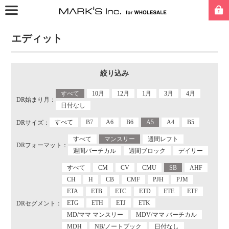
エディット
絞り込み
すべて
10月
12月
1月
3月
4月
DR始まり月：
日付なし
すべて
B7
A6
B6
A5
A4
B5
DRサイズ：
すべて
マンスリー
週間レフト
DRフォーマット：
週間バーチカル
週間ブロック
デイリー
すべて
CM
CV
CMU
SB
AHF
CH
H
CB
CMF
PJH
PJM
ETA
ETB
ETC
ETD
ETE
ETF
ETG
ETH
ETJ
ETK
DRセグメント：
MD/ママ マンスリー
MDV/ママ バーチカル
MDH
NB/ノートブック
日付なし