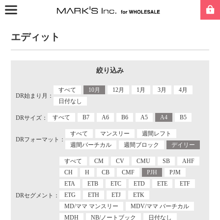
エディット
絞り込み
すべて
10月
12月
1月
3月
4月
DR始まり月：
日付なし
すべて
B7
A6
B6
A5
A4
B5
DRサイズ：
すべて
マンスリー
週間レフト
DRフォーマット：
週間バーチカル
週間ブロック
デイリー
すべて
CM
CV
CMU
SB
AHF
CH
H
CB
CMF
PJH
PJM
ETA
ETB
ETC
ETD
ETE
ETF
ETG
ETH
ETJ
ETK
DRセグメント：
MD/ママ マンスリー
MDV/ママ バーチカル
MDH
NB/ノートブック
日付なし