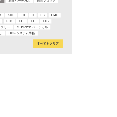
ト
週間バーチカル
週間ブロック
B
AHF
CH
H
CB
CMF
ETD
ETE
ETF
ETG
ンスリー
MDV/ママ バーチカル
し
ODR/システム手帳
すべてをクリア