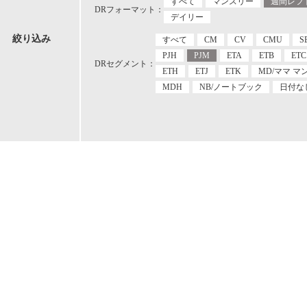
すべて
マンスリー
週間レフ
DRフォーマット：
デイリー
絞り込み
すべて
CM
CV
CMU
S
PJH
PJM
ETA
ETB
ETC
DRセグメント：
ETH
ETJ
ETK
MD/ママ マ
MDH
NB/ノートブック
日付な