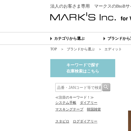
法人のお客さま専用 マークスのBtoBサ
カテゴリから選ぶ
ブランドから
TOP
＞
ブランドから選ぶ
＞
エディット
キーワードで探す
在庫検索はこちら
≪注目のキーワード！≫
システム手帳
ダイアリー
マスキングテープ
韓国雑貨
スタビロ
ログダイアリー