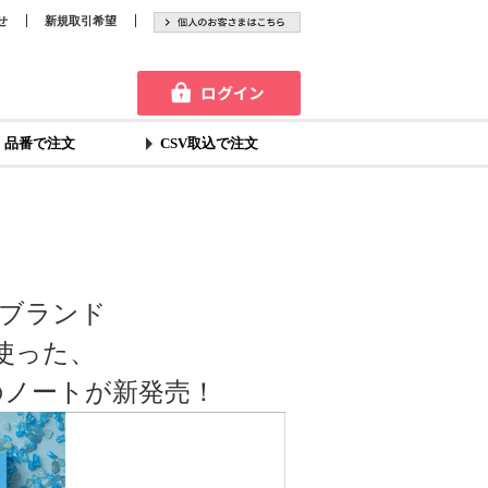
せ
新規取引希望
品番で注文
CSV取込で注文
ブランド
を使った、
のノートが新発売！