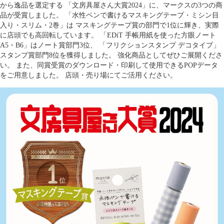
から逸品を選定する
「文房具屋さん大賞2024」に、マークスの3つの商
品が受賞しました。
「水性ペンで書けるマスキングテープ・ミシン目
入り・スリム・2巻」は
マスキングテープ賞の部門で1位に輝き、実際
に店頭でも高回転しています。
「EDiT 手帳用紙を使った方眼ノート
A5・B6」はノート賞部門3位、
「フリクションスタンプ デコタイプ」
スタンプ賞部門8位を獲得しました。
強化商品としてぜひご展開くださ
い。
また、同賞受賞のダウンロード・印刷して使用できるPOPデータ
をご用意しました。
店頭・売り場にてご活用ください。