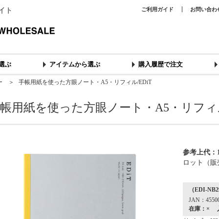
イト
ご利用ガイド
お問い合わ
選ぶ
アイテムから選ぶ
購入履歴で注文
ー
＞ 手帳用紙を使った方眼ノート・A5・リフィル/EDiT
帳用紙を使った方眼ノート・A5・リフィル/
参考上代：1
ロット（販
（EDI-NB2
JAN：45500
在庫：× 