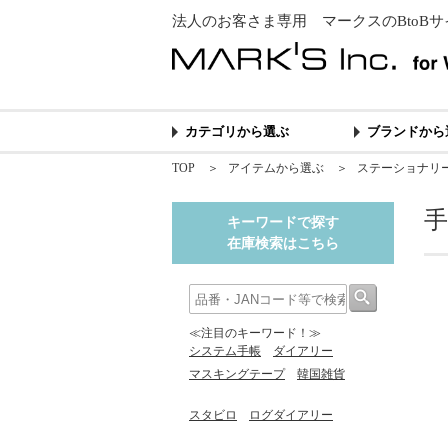
法人のお客さま専用 マークスのBtoBサ
カテゴリから選ぶ
ブランドから
TOP
＞
アイテムから選ぶ
＞
ステーショナリ
手
キーワードで探す
在庫検索はこちら
≪注目のキーワード！≫
システム手帳
ダイアリー
マスキングテープ
韓国雑貨
スタビロ
ログダイアリー