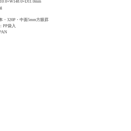
.0×W148.0×D11.0mm
g
・320P・中面5mm方眼罫
：PP袋入
PAN