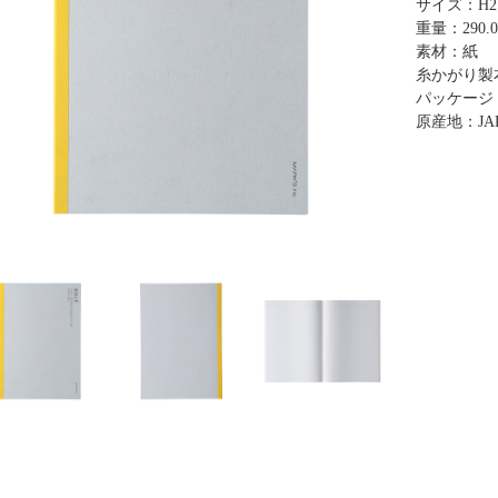
サイズ：H210
重量：290.0
素材：紙
糸かがり製本
パッケージ
原産地：JA