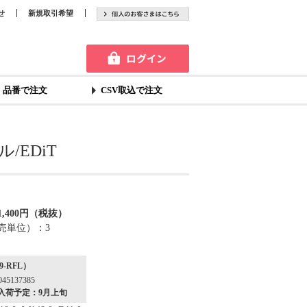
せ
新規取引希望
品番で注文
CSV取込で注文
EDiT
,400円（税抜）
売単位）：3
9-RFL）
45137385
入荷予定：9月上旬