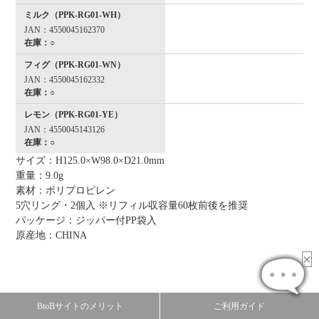
ミルク（PPK-RG01-WH）
JAN：4550045162370
在庫：○
フィグ（PPK-RG01-WN）
JAN：4550045162332
在庫：○
レモン（PPK-RG01-YE）
JAN：4550045143126
在庫：○
サイズ：H125.0×W98.0×D21.0mm
重量：9.0g
素材：ポリプロピレン
5穴リング・2個入 ※リフィル収容量60枚前後を推奨
パッケージ：ジッパー付PP袋入
原産地：CHINA
BtoBサイトのメリット
ご利用ガイド