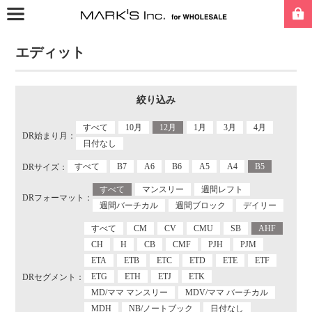
エディット
絞り込み
すべて
10月
12月
1月
3月
4月
DR始まり月：
日付なし
すべて
B7
A6
B6
A5
A4
B5
DRサイズ：
すべて
マンスリー
週間レフト
DRフォーマット：
週間バーチカル
週間ブロック
デイリー
すべて
CM
CV
CMU
SB
AHF
CH
H
CB
CMF
PJH
PJM
ETA
ETB
ETC
ETD
ETE
ETF
ETG
ETH
ETJ
ETK
DRセグメント：
MD/ママ マンスリー
MDV/ママ バーチカル
MDH
NB/ノートブック
日付なし