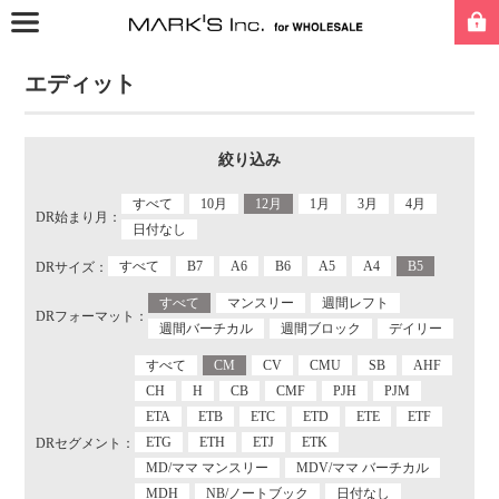
エディット
絞り込み
すべて
10月
12月
1月
3月
4月
DR始まり月：
日付なし
すべて
B7
A6
B6
A5
A4
B5
DRサイズ：
すべて
マンスリー
週間レフト
DRフォーマット：
週間バーチカル
週間ブロック
デイリー
すべて
CM
CV
CMU
SB
AHF
CH
H
CB
CMF
PJH
PJM
ETA
ETB
ETC
ETD
ETE
ETF
ETG
ETH
ETJ
ETK
DRセグメント：
MD/ママ マンスリー
MDV/ママ バーチカル
MDH
NB/ノートブック
日付なし