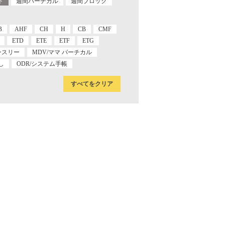
ト
週間バーチカル
週間ブロック
B
AHF
CH
H
CB
CMF
ETD
ETE
ETF
ETG
ンスリー
MDV/ママ バーチカル
し
ODR/システム手帳
すべてをクリア