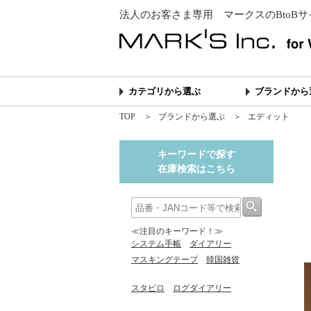
法人のお客さま専用 マークスのBtoBサ
カテゴリから選ぶ
ブランドから
TOP
＞
ブランドから選ぶ
＞
エディット
キーワードで探す
在庫検索はこちら
≪注目のキーワード！≫
システム手帳
ダイアリー
マスキングテープ
韓国雑貨
スタビロ
ログダイアリー