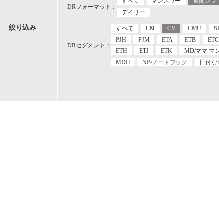
すべて
マンスリー
週間レフ
DRフォーマット：
デイリー
絞り込み
すべて
CM
CV
CMU
S
PJH
PJM
ETA
ETB
ETC
DRセグメント：
ETH
ETJ
ETK
MD/ママ マ
MDH
NB/ノートブック
日付な