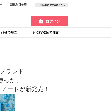
せ
新規取引希望
品番で注文
CSV取込で注文
ブランド
を使った、
のノートが新発売！