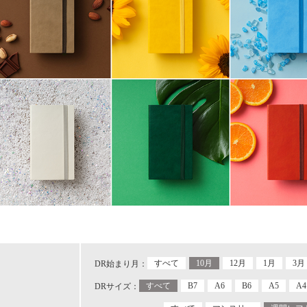
すべて
10月
12月
1月
3月
DR始まり月：
すべて
B7
A6
B6
A5
A4
DRサイズ：