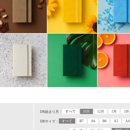
すべて
10月
12月
1月
3月
DR始まり月：
すべて
B7
A6
B6
A5
A4
DRサイズ：