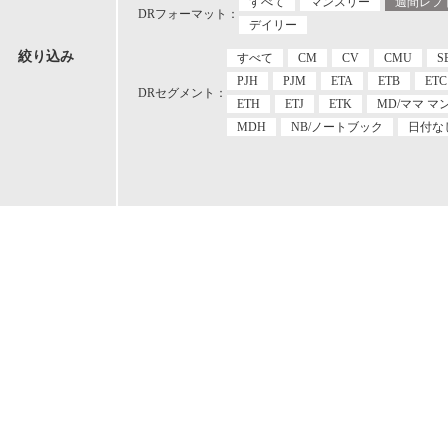
すべて
マンスリー
週間レフ
DRフォーマット：
デイリー
絞り込み
すべて
CM
CV
CMU
S
PJH
PJM
ETA
ETB
ETC
DRセグメント：
ETH
ETJ
ETK
MD/ママ マ
MDH
NB/ノートブック
日付な