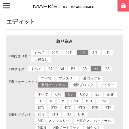
エディット
絞り込み
すべて
10月
12月
1月
3月
4月
DR始まり月：
日付なし
すべて
B7
A6
B6
A5
A4
B5
DRサイズ：
すべて
マンスリー
週間レフト
DRフォーマット：
週間バーチカル
週間ブロック
デイリー
すべて
CM
CV
CMU
SB
AHF
CH
H
CB
CMF
PJH
PJM
ETA
ETB
ETC
ETD
ETE
ETF
ETG
ETH
ETJ
ETK
DRセグメント：
MD/ママ マンスリー
MDV/ママ バーチカル
MDH
NB/ノートブック
日付なし