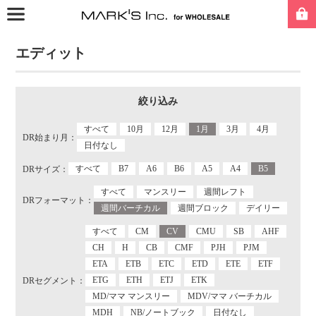
エディット
絞り込み
すべて
10月
12月
1月
3月
4月
DR始まり月：
日付なし
すべて
B7
A6
B6
A5
A4
B5
DRサイズ：
すべて
マンスリー
週間レフト
DRフォーマット：
週間バーチカル
週間ブロック
デイリー
すべて
CM
CV
CMU
SB
AHF
CH
H
CB
CMF
PJH
PJM
ETA
ETB
ETC
ETD
ETE
ETF
ETG
ETH
ETJ
ETK
DRセグメント：
MD/ママ マンスリー
MDV/ママ バーチカル
MDH
NB/ノートブック
日付なし