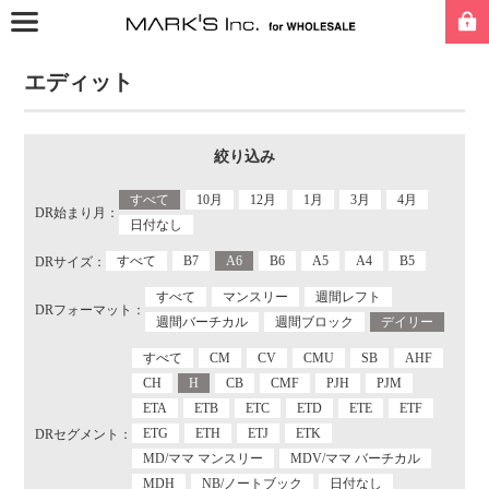
エディット
絞り込み
すべて
10月
12月
1月
3月
4月
DR始まり月：
日付なし
すべて
B7
A6
B6
A5
A4
B5
DRサイズ：
すべて
マンスリー
週間レフト
DRフォーマット：
週間バーチカル
週間ブロック
デイリー
すべて
CM
CV
CMU
SB
AHF
CH
H
CB
CMF
PJH
PJM
ETA
ETB
ETC
ETD
ETE
ETF
ETG
ETH
ETJ
ETK
DRセグメント：
MD/ママ マンスリー
MDV/ママ バーチカル
MDH
NB/ノートブック
日付なし