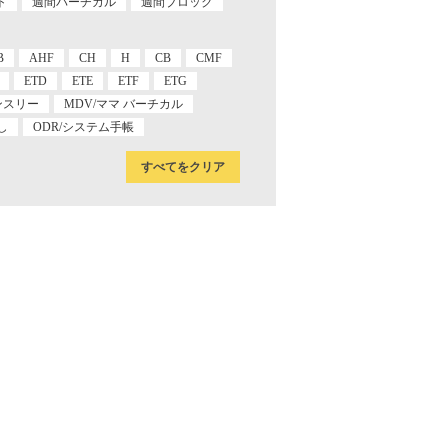
ト
週間バーチカル
週間ブロック
B
AHF
CH
H
CB
CMF
ETD
ETE
ETF
ETG
ンスリー
MDV/ママ バーチカル
し
ODR/システム手帳
すべてをクリア