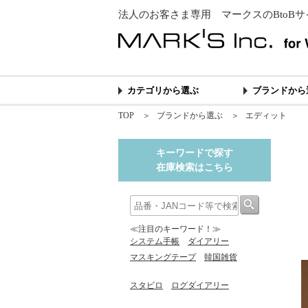
法人のお客さま専用 マークスのBtoBサ
カテゴリから選ぶ
ブランドから
TOP
＞
ブランドから選ぶ
＞
エディット
キーワードで探す
在庫検索はこちら
≪注目のキーワード！≫
システム手帳
ダイアリー
マスキングテープ
韓国雑貨
スタビロ
ログダイアリー