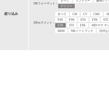
すべて
マンスリー
週間レフ
DRフォーマット：
デイリー
絞り込み
すべて
CM
CV
CMU
S
PJH
PJM
ETA
ETB
ETC
DRセグメント：
ETH
ETJ
ETK
MD/ママ マ
MDH
NB/ノートブック
日付な