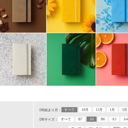
すべて
10月
12月
1月
3月
DR始まり月：
すべて
B7
A6
B6
A5
A4
DRサイズ：