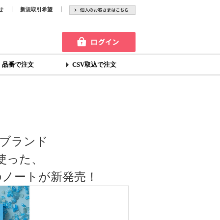
せ
新規取引希望
品番で注文
CSV取込で注文
ブランド
を使った、
のノートが新発売！