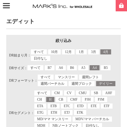
エディット
絞り込み
すべて
10月
12月
1月
3月
4月
DR始まり月：
日付なし
すべて
B7
A6
B6
A5
A4
B5
DRサイズ：
すべて
マンスリー
週間レフト
DRフォーマット：
週間バーチカル
週間ブロック
デイリー
すべて
CM
CV
CMU
SB
AHF
CH
H
CB
CMF
PJH
PJM
ETA
ETB
ETC
ETD
ETE
ETF
ETG
ETH
ETJ
ETK
DRセグメント：
MD/ママ マンスリー
MDV/ママ バーチカル
MDH
NB/ノートブック
日付なし