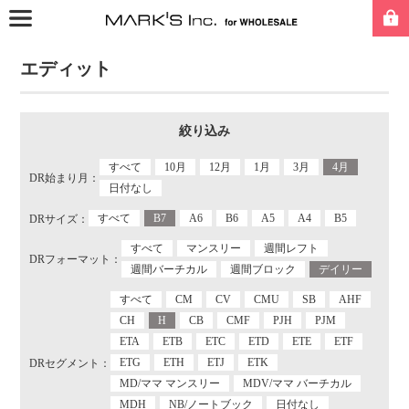
エディット
絞り込み
すべて
10月
12月
1月
3月
4月
DR始まり月：
日付なし
すべて
B7
A6
B6
A5
A4
B5
DRサイズ：
すべて
マンスリー
週間レフト
DRフォーマット：
週間バーチカル
週間ブロック
デイリー
すべて
CM
CV
CMU
SB
AHF
CH
H
CB
CMF
PJH
PJM
ETA
ETB
ETC
ETD
ETE
ETF
ETG
ETH
ETJ
ETK
DRセグメント：
MD/ママ マンスリー
MDV/ママ バーチカル
MDH
NB/ノートブック
日付なし