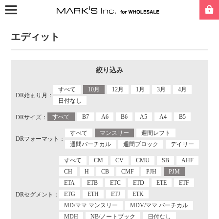
エディット
絞り込み
すべて
10月
12月
1月
3月
4月
DR始まり月：
日付なし
すべて
B7
A6
B6
A5
A4
B5
DRサイズ：
すべて
マンスリー
週間レフト
DRフォーマット：
週間バーチカル
週間ブロック
デイリー
すべて
CM
CV
CMU
SB
AHF
CH
H
CB
CMF
PJH
PJM
ETA
ETB
ETC
ETD
ETE
ETF
ETG
ETH
ETJ
ETK
DRセグメント：
MD/ママ マンスリー
MDV/ママ バーチカル
MDH
NB/ノートブック
日付なし