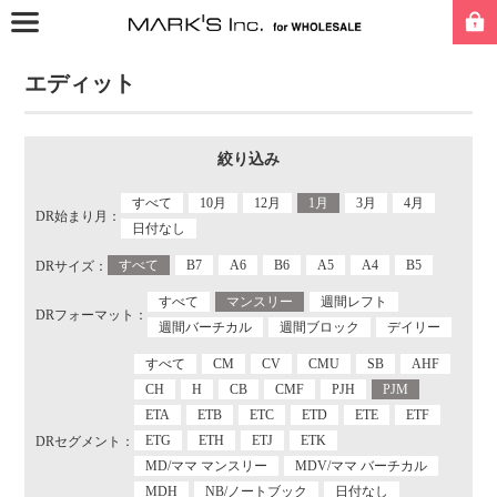
エディット
絞り込み
すべて
10月
12月
1月
3月
4月
DR始まり月：
日付なし
すべて
B7
A6
B6
A5
A4
B5
DRサイズ：
すべて
マンスリー
週間レフト
DRフォーマット：
週間バーチカル
週間ブロック
デイリー
すべて
CM
CV
CMU
SB
AHF
CH
H
CB
CMF
PJH
PJM
ETA
ETB
ETC
ETD
ETE
ETF
ETG
ETH
ETJ
ETK
DRセグメント：
MD/ママ マンスリー
MDV/ママ バーチカル
MDH
NB/ノートブック
日付なし