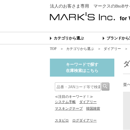
法人のお客さま専用 マークスのBtoBサ
カテゴリから選ぶ
ブランドから
TOP
＞
カテゴリから選ぶ
＞
ダイアリー
キーワードで探す
在庫検索はこちら
並
≪注目のキーワード！≫
システム手帳
ダイアリー
マスキングテープ
韓国雑貨
スタビロ
ログダイアリー