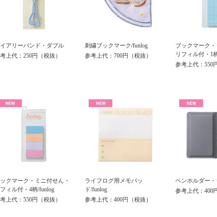
イアリーバンド・ダブル
刺繍ブックマーク/funlog
ブックマーク・
リフィル付・1柄/f
考上代：250円（税抜）
参考上代：700円（税抜）
参考上代：550
ックマーク・ミニ付せん・
ライフログ用メモパッ
ペンホルダー・シー
フィル付・4柄/funlog
ド/funlog
参考上代：400
考上代：550円（税抜）
参考上代：400円（税抜）