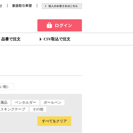
せ
新規取引希望
品番で注文
CSV取込で注文
い順）
付属品
ペンホルダー
ボールペン
マスキングテープ
その他
すべてをクリア