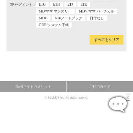
ETG
ETH
ETJ
ETK
DRセグメント：
MD/ママ マンスリー
MDV/ママ バーチカル
MDH
NB/ノートブック
日付なし
ODR/システム手帳
すべてをクリア
BtoBサイトのメリット
ご利用ガイド
© MARK'S Inc. All rights reserved.