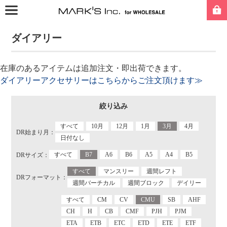
ダイアリー
在庫のあるアイテムは追加注文・即出荷できます。
ダイアリーアクセサリーはこちらからご注文頂けます≫
絞り込み
すべて
10月
12月
1月
3月
4月
DR始まり月：
日付なし
すべて
B7
A6
B6
A5
A4
B5
DRサイズ：
すべて
マンスリー
週間レフト
DRフォーマット：
週間バーチカル
週間ブロック
デイリー
すべて
CM
CV
CMU
SB
AHF
CH
H
CB
CMF
PJH
PJM
ETA
ETB
ETC
ETD
ETE
ETF