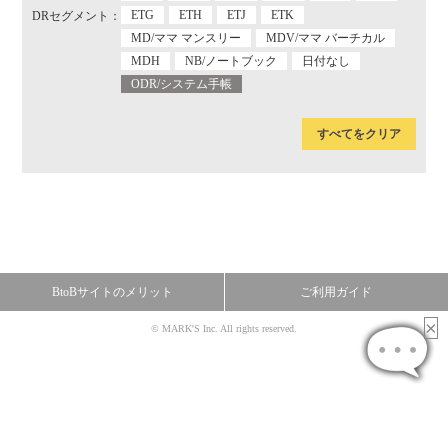
ETG
ETH
ETJ
ETK
DRセグメント：
MD/ママ マンスリー
MDV/ママ バーチカル
MDH
NB/ノートブック
日付なし
ODR/システム手帳
すべてをクリア
BtoBサイトのメリット
ご利用ガイド
© MARK'S Inc. All rights reserved.