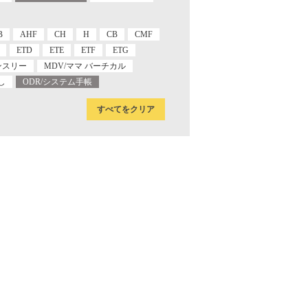
B
AHF
CH
H
CB
CMF
ETD
ETE
ETF
ETG
ンスリー
MDV/ママ バーチカル
し
ODR/システム手帳
すべてをクリア