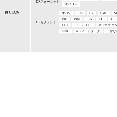
DRフォーマット：
デイリー
絞り込み
すべて
CM
CV
CMU
S
PJH
PJM
ETA
ETB
ETC
DRセグメント：
ETH
ETJ
ETK
MD/ママ マ
MDH
NB/ノートブック
日付な