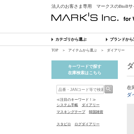
法人のお客さま専用 マークスのBtoBサ
カテゴリから選ぶ
ブランドから
TOP
＞
アイテムから選ぶ
＞
ダイアリー
キーワードで探す
在庫検索はこちら
在
ダ
≪注目のキーワード！≫
システム手帳
ダイアリー
マスキングテープ
韓国雑貨
スタビロ
ログダイアリー