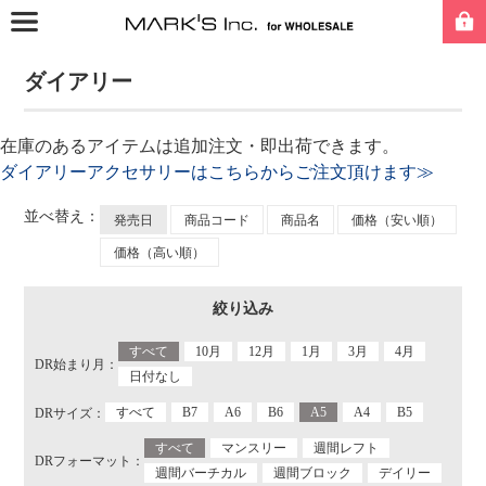
ダイアリー
在庫のあるアイテムは追加注文・即出荷できます。
ダイアリーアクセサリーはこちらからご注文頂けます≫
並べ替え：
発売日
商品コード
商品名
価格（安い順）
価格（高い順）
絞り込み
すべて
10月
12月
1月
3月
4月
DR始まり月：
日付なし
すべて
B7
A6
B6
A5
A4
B5
DRサイズ：
すべて
マンスリー
週間レフト
DRフォーマット：
週間バーチカル
週間ブロック
デイリー