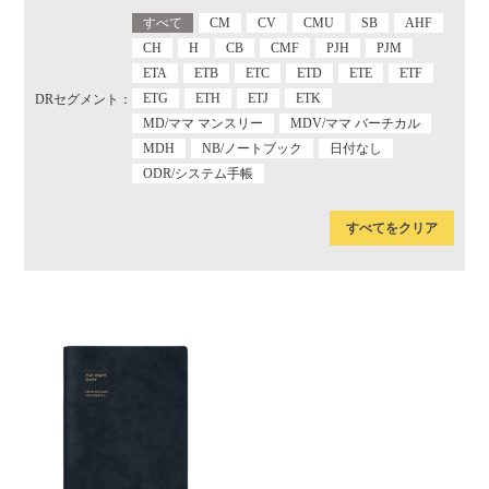
すべて
CM
CV
CMU
SB
AHF
CH
H
CB
CMF
PJH
PJM
ETA
ETB
ETC
ETD
ETE
ETF
ETG
ETH
ETJ
ETK
DRセグメント：
MD/ママ マンスリー
MDV/ママ バーチカル
MDH
NB/ノートブック
日付なし
ODR/システム手帳
すべてをクリア