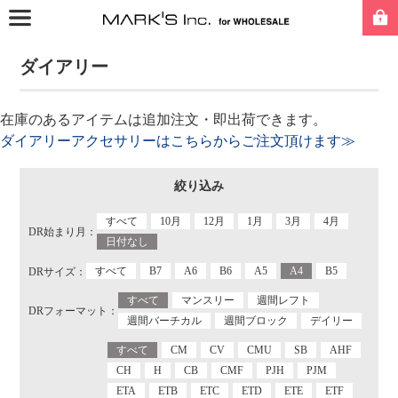
ダイアリー
在庫のあるアイテムは追加注文・即出荷できます。
ダイアリーアクセサリーはこちらからご注文頂けます≫
絞り込み
すべて
10月
12月
1月
3月
4月
DR始まり月：
日付なし
すべて
B7
A6
B6
A5
A4
B5
DRサイズ：
すべて
マンスリー
週間レフト
DRフォーマット：
週間バーチカル
週間ブロック
デイリー
すべて
CM
CV
CMU
SB
AHF
CH
H
CB
CMF
PJH
PJM
ETA
ETB
ETC
ETD
ETE
ETF