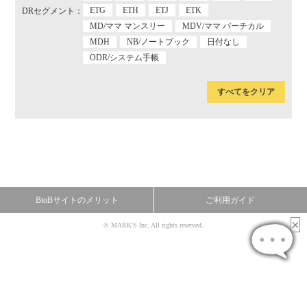
ETG
ETH
ETJ
ETK
DRセグメント：
MD/ママ マンスリー
MDV/ママ バーチカル
MDH
NB/ノートブック
日付なし
ODR/システム手帳
すべてをクリア
BtoBサイトのメリット
ご利用ガイド
© MARK'S Inc. All rights reserved.