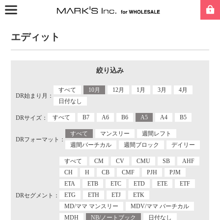
エディット
絞り込み
すべて
10月
12月
1月
3月
4月
DR始まり月：
日付なし
すべて
B7
A6
B6
A5
A4
B5
DRサイズ：
すべて
マンスリー
週間レフト
DRフォーマット：
週間バーチカル
週間ブロック
デイリー
すべて
CM
CV
CMU
SB
AHF
CH
H
CB
CMF
PJH
PJM
ETA
ETB
ETC
ETD
ETE
ETF
ETG
ETH
ETJ
ETK
DRセグメント：
MD/ママ マンスリー
MDV/ママ バーチカル
MDH
NB/ノートブック
日付なし