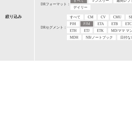
すべて
マンスリー
週間レフ
DRフォーマット：
デイリー
絞り込み
すべて
CM
CV
CMU
S
PJH
PJM
ETA
ETB
ETC
DRセグメント：
ETH
ETJ
ETK
MD/ママ マ
MDH
NB/ノートブック
日付な