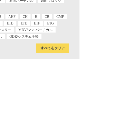
ト
週間バーチカル
週間ブロック
B
AHF
CH
H
CB
CMF
ETD
ETE
ETF
ETG
ンスリー
MDV/ママ バーチカル
し
ODR/システム手帳
すべてをクリア