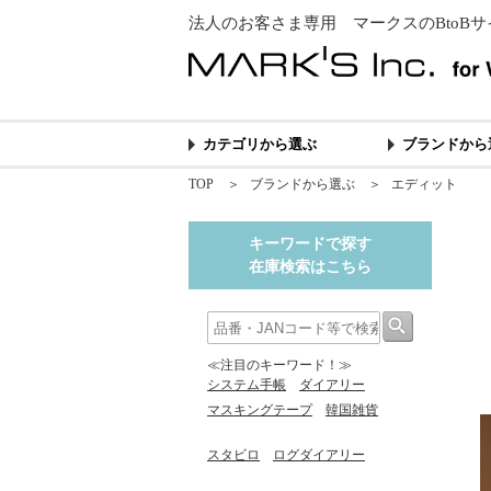
法人のお客さま専用 マークスのBtoBサ
カテゴリから選ぶ
ブランドから
TOP
＞
ブランドから選ぶ
＞
エディット
キーワードで探す
在庫検索はこちら
≪注目のキーワード！≫
システム手帳
ダイアリー
マスキングテープ
韓国雑貨
スタビロ
ログダイアリー