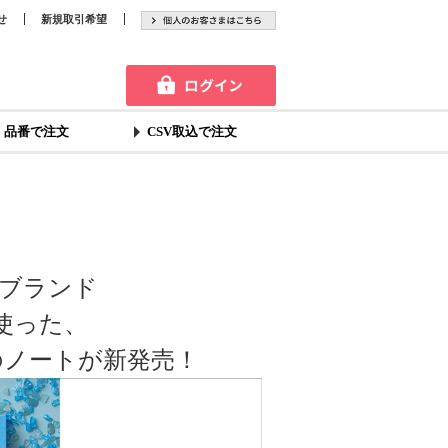
せ
新規取引希望
品番で注文
CSV取込で注文
ブランド
を使った、
のノートが新発売！