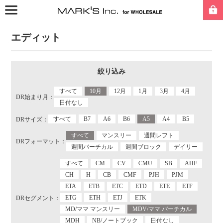
エディット
絞り込み
すべて
10月
12月
1月
3月
4月
DR始まり月：
日付なし
すべて
B7
A6
B6
A5
A4
B5
DRサイズ：
すべて
マンスリー
週間レフト
DRフォーマット：
週間バーチカル
週間ブロック
デイリー
すべて
CM
CV
CMU
SB
AHF
CH
H
CB
CMF
PJH
PJM
ETA
ETB
ETC
ETD
ETE
ETF
ETG
ETH
ETJ
ETK
DRセグメント：
MD/ママ マンスリー
MDV/ママ バーチカル
MDH
NB/ノートブック
日付なし