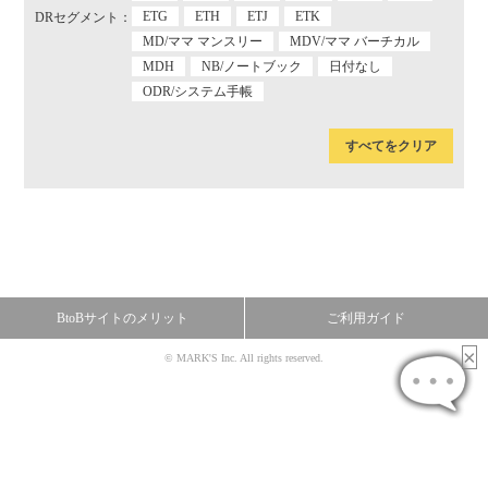
ETG
ETH
ETJ
ETK
DRセグメント：
MD/ママ マンスリー
MDV/ママ バーチカル
MDH
NB/ノートブック
日付なし
ODR/システム手帳
すべてをクリア
BtoBサイトのメリット
ご利用ガイド
© MARK'S Inc. All rights reserved.