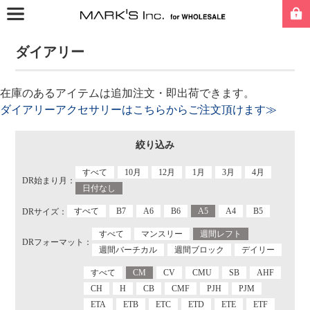
ダイアリー
在庫のあるアイテムは追加注文・即出荷できます。
ダイアリーアクセサリーはこちらからご注文頂けます≫
絞り込み
すべて
10月
12月
1月
3月
4月
DR始まり月：
日付なし
すべて
B7
A6
B6
A5
A4
B5
DRサイズ：
すべて
マンスリー
週間レフト
DRフォーマット：
週間バーチカル
週間ブロック
デイリー
すべて
CM
CV
CMU
SB
AHF
CH
H
CB
CMF
PJH
PJM
ETA
ETB
ETC
ETD
ETE
ETF