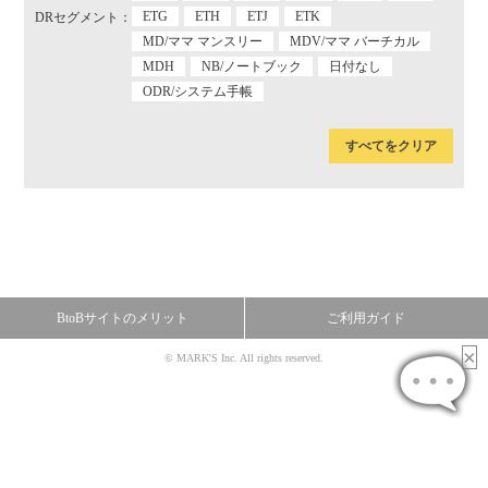
ETG
ETH
ETJ
ETK
DRセグメント：
MD/ママ マンスリー
MDV/ママ バーチカル
MDH
NB/ノートブック
日付なし
ODR/システム手帳
すべてをクリア
BtoBサイトのメリット
ご利用ガイド
© MARK'S Inc. All rights reserved.