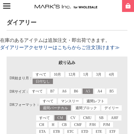
ダイアリー
在庫のあるアイテムは追加注文・即出荷できます。
ダイアリーアクセサリーはこちらからご注文頂けます≫
絞り込み
すべて
10月
12月
1月
3月
4月
DR始まり月：
日付なし
すべて
B7
A6
B6
A5
A4
B5
DRサイズ：
すべて
マンスリー
週間レフト
DRフォーマット：
週間バーチカル
週間ブロック
デイリー
すべて
CM
CV
CMU
SB
AHF
CH
H
CB
CMF
PJH
PJM
ETA
ETB
ETC
ETD
ETE
ETF