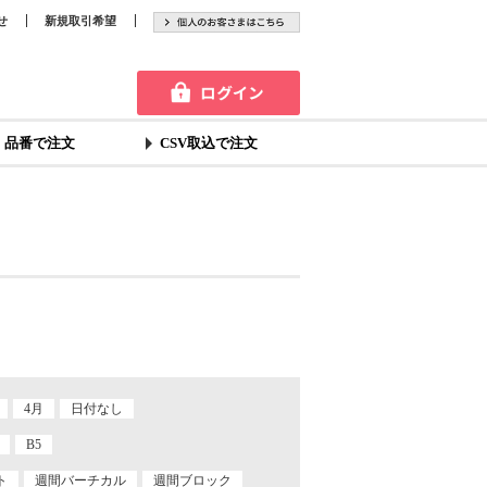
せ
新規取引希望
品番で注文
CSV取込で注文
4月
日付なし
B5
ト
週間バーチカル
週間ブロック