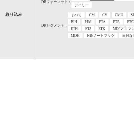
DRフォーマット：
デイリー
絞り込み
すべて
CM
CV
CMU
S
PJH
PJM
ETA
ETB
ETC
DRセグメント：
ETH
ETJ
ETK
MD/ママ マ
MDH
NB/ノートブック
日付な