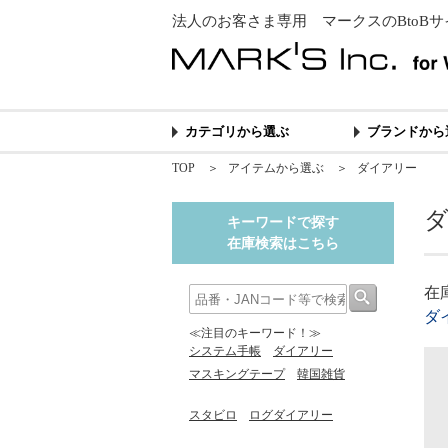
法人のお客さま専用 マークスのBtoBサ
カテゴリから選ぶ
ブランドから
TOP
＞
アイテムから選ぶ
＞
ダイアリー
キーワードで探す
在庫検索はこちら
在
ダ
≪注目のキーワード！≫
システム手帳
ダイアリー
マスキングテープ
韓国雑貨
スタビロ
ログダイアリー