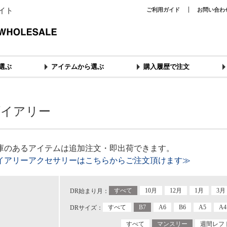
イト
ご利用ガイド
お問い合わ
選ぶ
アイテムから選ぶ
購入履歴で注文
ダイアリー
庫のあるアイテムは追加注文・即出荷できます。
イアリーアクセサリーはこちらからご注文頂けます≫
すべて
10月
12月
1月
3月
DR始まり月：
すべて
B7
A6
B6
A5
A4
DRサイズ：
すべて
マンスリー
週間レフ