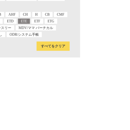
B
AHF
CH
H
CB
CMF
ETD
ETE
ETF
ETG
ンスリー
MDV/ママ バーチカル
し
ODR/システム手帳
すべてをクリア