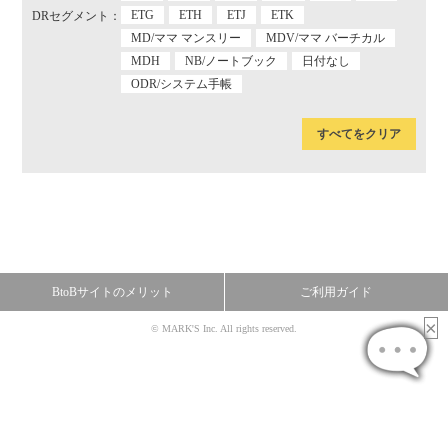
ETG
ETH
ETJ
ETK
DRセグメント：
MD/ママ マンスリー
MDV/ママ バーチカル
MDH
NB/ノートブック
日付なし
ODR/システム手帳
すべてをクリア
BtoBサイトのメリット
ご利用ガイド
© MARK'S Inc. All rights reserved.