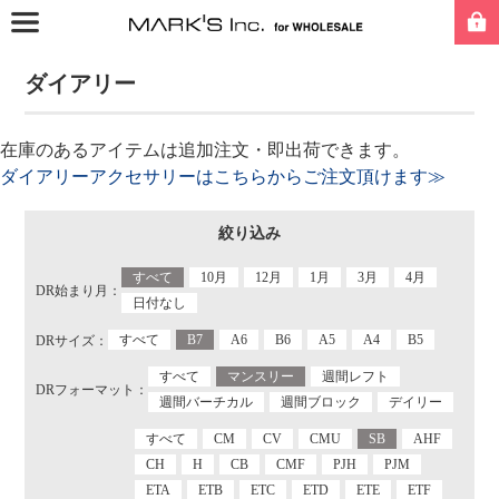
ダイアリー
在庫のあるアイテムは追加注文・即出荷できます。
ダイアリーアクセサリーはこちらからご注文頂けます≫
絞り込み
すべて
10月
12月
1月
3月
4月
DR始まり月：
日付なし
すべて
B7
A6
B6
A5
A4
B5
DRサイズ：
すべて
マンスリー
週間レフト
DRフォーマット：
週間バーチカル
週間ブロック
デイリー
すべて
CM
CV
CMU
SB
AHF
CH
H
CB
CMF
PJH
PJM
ETA
ETB
ETC
ETD
ETE
ETF