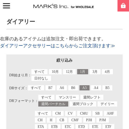
ダイアリー
在庫のあるアイテムは追加注文・即出荷できます。
ダイアリーアクセサリーはこちらからご注文頂けます≫
絞り込み
すべて
10月
12月
1月
3月
4月
DR始まり月：
日付なし
すべて
B7
A6
B6
A5
A4
B5
DRサイズ：
すべて
マンスリー
週間レフト
DRフォーマット：
週間バーチカル
週間ブロック
デイリー
すべて
CM
CV
CMU
SB
AHF
CH
H
CB
CMF
PJH
PJM
ETA
ETB
ETC
ETD
ETE
ETF