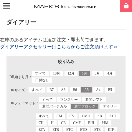
ダイアリー
在庫のあるアイテムは追加注文・即出荷できます。
ダイアリーアクセサリーはこちらからご注文頂けます≫
絞り込み
すべて
10月
12月
1月
3月
4月
DR始まり月：
日付なし
すべて
B7
A6
B6
A5
A4
B5
DRサイズ：
すべて
マンスリー
週間レフト
DRフォーマット：
週間バーチカル
週間ブロック
デイリー
すべて
CM
CV
CMU
SB
AHF
CH
H
CB
CMF
PJH
PJM
ETA
ETB
ETC
ETD
ETE
ETF