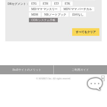
ETG
ETH
ETJ
ETK
DRセグメント：
MD/ママ マンスリー
MDV/ママ バーチカル
MDH
NB/ノートブック
日付なし
ODR/システム手帳
すべてをクリア
BtoBサイトのメリット
ご利用ガイド
© MARK'S Inc. All rights reserved.