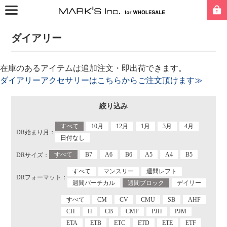
ダイアリー
在庫のあるアイテムは追加注文・即出荷できます。
ダイアリーアクセサリーはこちらからご注文頂けます≫
絞り込み
すべて
10月
12月
1月
3月
4月
DR始まり月：
日付なし
すべて
B7
A6
B6
A5
A4
B5
DRサイズ：
すべて
マンスリー
週間レフト
DRフォーマット：
週間バーチカル
週間ブロック
デイリー
すべて
CM
CV
CMU
SB
AHF
CH
H
CB
CMF
PJH
PJM
ETA
ETB
ETC
ETD
ETE
ETF