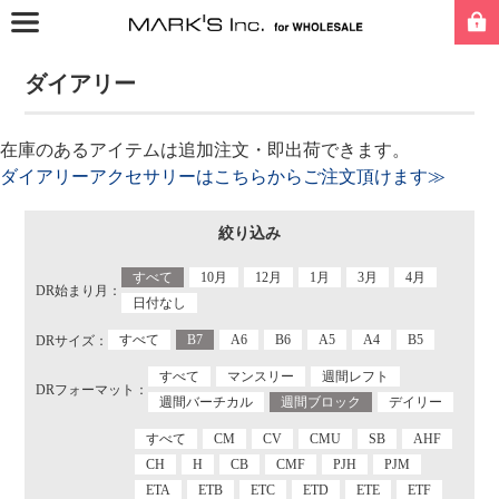
ダイアリー
在庫のあるアイテムは追加注文・即出荷できます。
ダイアリーアクセサリーはこちらからご注文頂けます≫
絞り込み
すべて
10月
12月
1月
3月
4月
DR始まり月：
日付なし
すべて
B7
A6
B6
A5
A4
B5
DRサイズ：
すべて
マンスリー
週間レフト
DRフォーマット：
週間バーチカル
週間ブロック
デイリー
すべて
CM
CV
CMU
SB
AHF
CH
H
CB
CMF
PJH
PJM
ETA
ETB
ETC
ETD
ETE
ETF