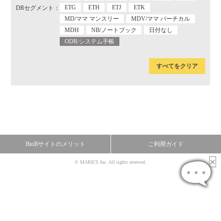
ETG
ETH
ETJ
ETK
DRセグメント：
MD/ママ マンスリー
MDV/ママ バーチカル
MDH
NB/ノートブック
日付なし
ODR/システム手帳
すべてをクリア
BtoBサイトのメリット
ご利用ガイド
© MARK'S Inc. All rights reserved.