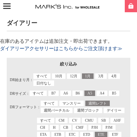
ダイアリー
在庫のあるアイテムは追加注文・即出荷できます。
ダイアリーアクセサリーはこちらからご注文頂けます≫
絞り込み
すべて
10月
12月
1月
3月
4月
DR始まり月：
日付なし
すべて
B7
A6
B6
A5
A4
B5
DRサイズ：
すべて
マンスリー
週間レフト
DRフォーマット：
週間バーチカル
週間ブロック
デイリー
すべて
CM
CV
CMU
SB
AHF
CH
H
CB
CMF
PJH
PJM
ETA
ETB
ETC
ETD
ETE
ETF