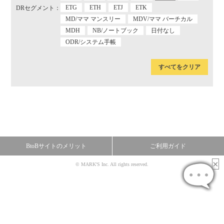
ETG
ETH
ETJ
ETK
DRセグメント：
MD/ママ マンスリー
MDV/ママ バーチカル
MDH
NB/ノートブック
日付なし
ODR/システム手帳
すべてをクリア
BtoBサイトのメリット
ご利用ガイド
© MARK'S Inc. All rights reserved.