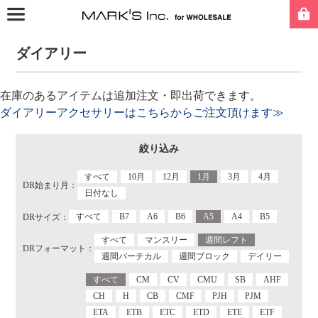
ダイアリー
在庫のあるアイテムは追加注文・即出荷できます。
ダイアリーアクセサリーはこちらからご注文頂けます≫
絞り込み
すべて
10月
12月
1月
3月
4月
DR始まり月：
日付なし
すべて
B7
A6
B6
A5
A4
B5
DRサイズ：
すべて
マンスリー
週間レフト
DRフォーマット：
週間バーチカル
週間ブロック
デイリー
すべて
CM
CV
CMU
SB
AHF
CH
H
CB
CMF
PJH
PJM
ETA
ETB
ETC
ETD
ETE
ETF