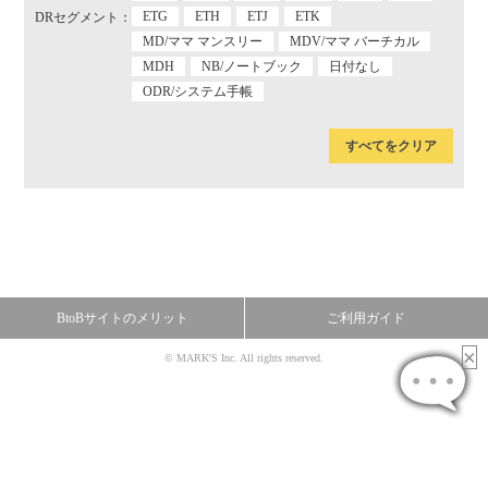
ETG
ETH
ETJ
ETK
DRセグメント：
MD/ママ マンスリー
MDV/ママ バーチカル
MDH
NB/ノートブック
日付なし
ODR/システム手帳
すべてをクリア
BtoBサイトのメリット
ご利用ガイド
© MARK'S Inc. All rights reserved.