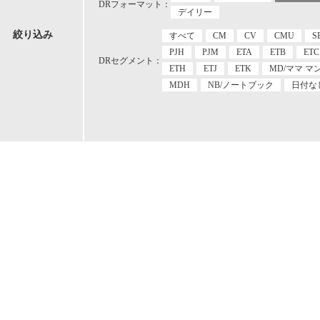
DRフォーマット：
デイリー
絞り込み
すべて
CM
CV
CMU
S
PJH
PJM
ETA
ETB
ETC
DRセグメント：
ETH
ETJ
ETK
MD/ママ マ
MDH
NB/ノートブック
日付な