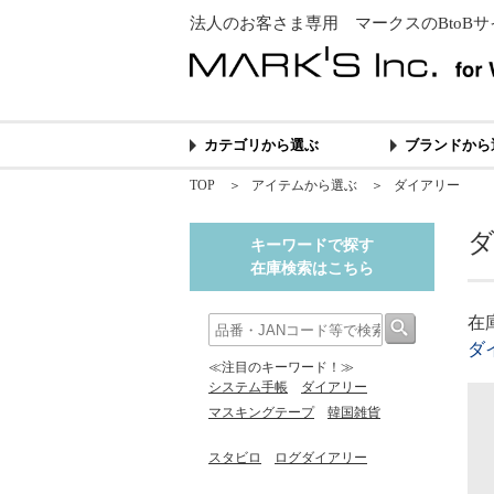
法人のお客さま専用 マークスのBtoBサ
カテゴリから選ぶ
ブランドから
TOP
＞
アイテムから選ぶ
＞
ダイアリー
キーワードで探す
在庫検索はこちら
在
ダ
≪注目のキーワード！≫
システム手帳
ダイアリー
マスキングテープ
韓国雑貨
スタビロ
ログダイアリー