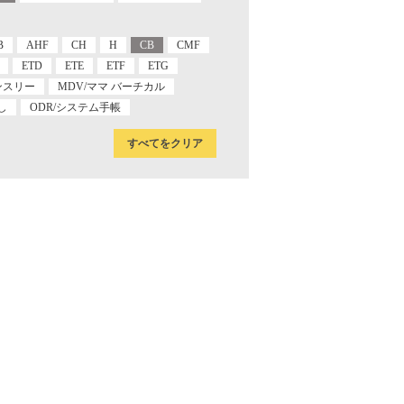
B
AHF
CH
H
CB
CMF
ETD
ETE
ETF
ETG
ンスリー
MDV/ママ バーチカル
し
ODR/システム手帳
すべてをクリア