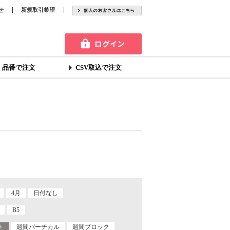
せ
新規取引希望
品番で注文
CSV取込で注文
4月
日付なし
B5
ト
週間バーチカル
週間ブロック